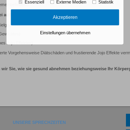
Essenziell
Externe Medien
Statistik
emeinbefindens
rei aufbauende Phasen
Akzeptieren
ielgewicht)
Einstellungen übernehmen
ewichtes)
 Jojo Effektes)
ierte Vorgehensweise Diätschäden und frustierende Jojo Effekte ver
 wir Sie, wie sie gesund abnehmen beziehungsweise Ihr Körper
UNSERE SPRECHZEITEN