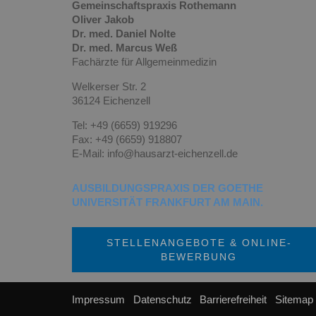
Gemeinschaftspraxis Rothemann
Oliver Jakob
Dr. med. Daniel Nolte
Dr. med. Marcus Weß
Fachärzte für Allgemeinmedizin
Welkerser Str. 2
36124 Eichenzell
Tel: +49 (6659) 919296
Fax: +49 (6659) 918807
E-Mail: info@hausarzt-eichenzell.de
AUSBILDUNGSPRAXIS DER GOETHE
UNIVERSITÄT FRANKFURT AM MAIN.
STELLENANGEBOTE & ONLINE-
BEWERBUNG
Impressum
Datenschutz
Barrierefreiheit
Sitemap