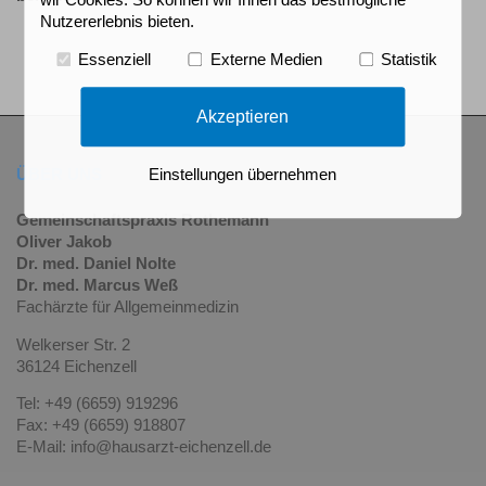
wir Cookies. So können wir Ihnen das bestmögliche
Nutzererlebnis bieten.
Essenziell
Externe Medien
Statistik
Akzeptieren
ÜBER UNS
Einstellungen übernehmen
Gemeinschaftspraxis Rothemann
Oliver Jakob
Dr. med. Daniel Nolte
Dr. med. Marcus Weß
Fachärzte für Allgemeinmedizin
Welkerser Str. 2
36124 Eichenzell
Tel: +49 (6659) 919296
Fax: +49 (6659) 918807
E-Mail: info@hausarzt-eichenzell.de