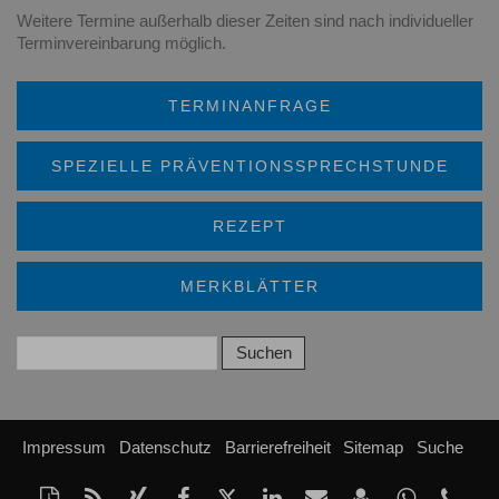
Weitere Termine außerhalb dieser Zeiten sind nach
individueller
Terminvereinbarung
möglich.
TERMINANFRAGE
SPEZIELLE PRÄVENTIONSSPRECHSTUNDE
REZEPT
MERKBLÄTTER
Impressum
Datenschutz
Barrierefreiheit
Sitemap
Suche
Diese
RSS-
Auf
Auf
Auf
Auf
Per
vCard
Auf
tel