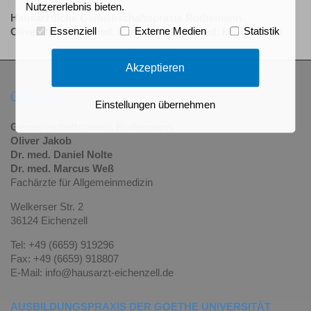
Nutzererlebnis bieten.
Hausärztliche Gemeinschaftspraxis Rothemann
Essenziell
Externe Medien
Statistik
Oliver Jakob Dr. med. Daniel Nolte Dr. med. Marcus Weß
Akzeptieren
ÜBER UNS
Einstellungen übernehmen
Gemeinschaftspraxis Rothemann
Oliver Jakob
Dr. med. Daniel Nolte
Dr. med. Marcus Weß
Fachärzte für Allgemeinmedizin
Welkerser Str. 2
36124 Eichenzell
Tel: +49 (6659) 919296
Fax: +49 (6659) 918807
E-Mail: info@hausarzt-eichenzell.de
AUSBILDUNGSPRAXIS DER GOETHE UNIVERSITÄT