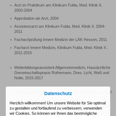
Arzt im Praktikum am Klinikum Fulda, Med. Klinik II,
2003-2004
Approbation als Arzt, 2004
Assistenzarzt am Klinikum Fulda, Med. Klinik II, 2004-
2011
Facharztprüfung Innere Medizin der LÄK Hessen, 2011
Facharzt Innere Medizin, Klinikum Fulda, Med. Klinik II ,
2011-2015
Weiterbildungsassistent Allgemeinmedizin, Hausärztliche
Gemeinschaftspraxis Rothemann, Dres. Licht, Weß und
Nolte, 2015-2017
Facharztprüfung Allgemeinmedizin der LÄK Hessen, 2017
Datenschutz
Sicherstellungsassistent Hausärztliche
Herzlich willkommen! Um unsere Website für Sie optimal
Gemeinschaftspraxis Rothemann, Dres. Licht, Weß und
zu gestalten und fortlaufend zu verbessern, verwenden
Nolte , 2017
wir Cookies. So können wir Ihnen das bestmögliche