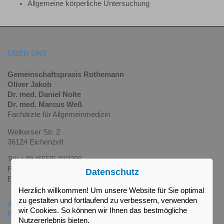
Allgemeine körperliche Untersuchung
ÜBER UNS
Gemeinschaftspraxis Rothemann
Oliver Jakob
Dr. med. Daniel Nolte
Dr. med. Marcus Weß
Fachärzte für Allgemeinmedizin
Welkerser Str. 2
36124 Eichenzell
Tel: +49 (6659) 919296
Fax: +49 (6659) 918807
Datenschutz
E-Mail: info@hausarzt-eichenzell.de
Herzlich willkommen! Um unsere Website für Sie optimal
zu gestalten und fortlaufend zu verbessern, verwenden
AUSBILDUNGSPRAXIS DER GOETHE UNIVERSITÄT
wir Cookies. So können wir Ihnen das bestmögliche
FRANKFURT AM MAIN.
Nutzererlebnis bieten.