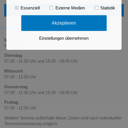
Essenziell
Externe Medien
Statistik
STELLENANGEBOTE & ONLINE-BEWERBUNG
Akzeptieren
UNSERE SPRECHZEITEN
Einstellungen übernehmen
Montag
07:30 - 11:30 Uhr
Dienstag
07:30 - 11:30 Uhr und 15:30 - 18:00 Uhr
Mittwoch
07:30 - 11:30 Uhr
Donnerstag
07:30 - 11:30 Uhr und 15:30 - 18:00 Uhr
Freitag
07:30 - 11:30 Uhr
Weitere Termine außerhalb dieser Zeiten sind nach
individueller
Terminvereinbarung
möglich.