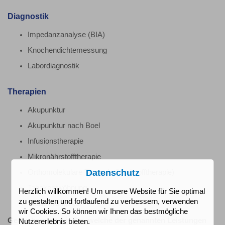
Diagnostik
Impedanzanalyse (BIA)
Knochendichtemessung
Labordiagnostik
Therapien
Akupunktur
Akupunktur nach Boel
Infusionstherapie
Mikronährstofftherapie
Datenschutz
Orthomolekulare Therapie (Vitalstofftherapie)
Tabakentwöhnung
Herzlich willkommen! Um unsere Website für Sie optimal
zu gestalten und fortlaufend zu verbessern, verwenden
Vitalisierungskur
wir Cookies. So können wir Ihnen das bestmögliche
Gerne beraten wir Sie, welche der genannten Leistungen
Nutzererlebnis bieten.