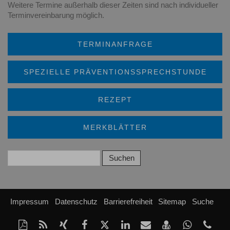
Weitere Termine außerhalb dieser Zeiten sind nach
individueller
Terminvereinbarung
möglich.
TERMINANFRAGE
SPEZIELLE PRÄVENTIONSSPRECHSTUNDE
REZEPT
MERKBLÄTTER
Impressum
Datenschutz
Barrierefreiheit
Sitemap
Suche
Diese
RSS-
Auf
Auf
Auf
Auf
Per
vCard
Auf
tel
Seite
Feed
Xing
Facebook
Twitter
LinkedIn
Mail
speichern
Whatsap
(66