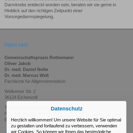
Darmkrebs entdeckt worden sein, beraten wir sie gerne in
Hinblick auf den richtigen Zeitpunkt einer
Vorsorgedarmspiegelung.
ÜBER UNS
Gemeinschaftspraxis Rothemann
Oliver Jakob
Dr. med. Daniel Nolte
Dr. med. Marcus Weß
Fachärzte für Allgemeinmedizin
Welkerser Str. 2
36124 Eichenzell
Tel: +49 (6659) 919296
Datenschutz
Fax: +49 (6659) 918807
E-Mail: info@hausarzt-eichenzell.de
Herzlich willkommen! Um unsere Website für Sie optimal
zu gestalten und fortlaufend zu verbessern, verwenden
wir Cookies. So können wir Ihnen das bestmögliche