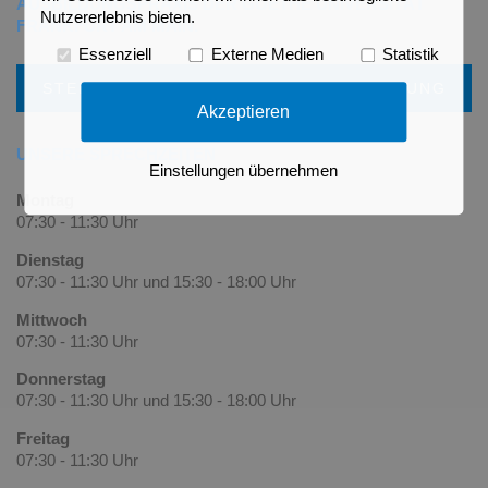
AUSBILDUNGSPRAXIS DER GOETHE UNIVERSITÄT
Nutzererlebnis bieten.
FRANKFURT AM MAIN.
Essenziell
Externe Medien
Statistik
STELLENANGEBOTE & ONLINE-BEWERBUNG
Akzeptieren
UNSERE SPRECHZEITEN
Einstellungen übernehmen
Montag
07:30 - 11:30 Uhr
Dienstag
07:30 - 11:30 Uhr und 15:30 - 18:00 Uhr
Mittwoch
07:30 - 11:30 Uhr
Donnerstag
07:30 - 11:30 Uhr und 15:30 - 18:00 Uhr
Freitag
07:30 - 11:30 Uhr