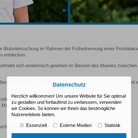
eine Blutuntersuchung im Rahmen der Früherkennung eines Prostatak
zu entdecken.
, befindet sich anatomisch gesehen im Becken des Mannes zwischen
ößerung der Prostata, die auch benigne Prostatahyperplasie genannt 
Datenschutz
Herzlich willkommen! Um unsere Website für Sie optimal
rebsvorsorge gehen, tun dies nur 15 % aller Männer, obwohl das
zu gestalten und fortlaufend zu verbessern, verwenden
 Mannes ist.
wir Cookies. So können wir Ihnen das bestmögliche
Nutzererlebnis bieten.
Essenziell
Externe Medien
Statistik
suchung ab dem 45. Lebensjahr