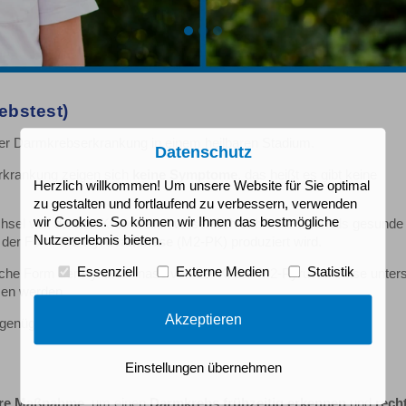
bstest)
er Darmkrebserkrankung in einem heilbaren Stadium.
Datenschutz
rkrankung zeigen sich
keine Symptome
, das heißt es gibt keine
Herzlich willkommen! Um unsere Website für Sie optimal
zu gestalten und fortlaufend zu verbessern, verwenden
wir Cookies. So können wir Ihnen das bestmögliche
sel vor, da sich Krebszellen wesentlich schneller teilen als gesunde 
Nutzererlebnis bieten.
n der Form
M2-Pyruvatkinase
(M2-PK) produziert wird.
Essenziell
Externe Medien
Statistik
gische Form der Pyruvatkinase von der Krebs-M2-Pyruvatkinase unter
sen werden.
Akzeptieren
enügt eine Stuhlprobe.
Einstellungen übernehmen
ere Maßnahme
, um einen
Darmkrebs frühzeitig e
rkennen
und
recht