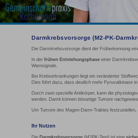
Darmkrebsvorsorge (M2-PK-Darmkre
Die Darmkrebsvorsorge dient der Früherkennung ein
In der
frühen Entstehungsphase
einer Darmkrebse
Warnsignale.
Bei Krebserkrankungen liegt ein veränderter Stoffwech
Dies führt dazu, dass deutlich mehr Pyruvatkinase i
Durch zwei spezielle Antikörper, kann die physiolo
werden. Damit können bösartige Tumore nachgewie
Um Tumore des Magen-Darm-Traktes festzustellen, g
Ihr Nutzen
Die
Darmkrebsvorsorge
(M2PK-Test) ist eine
sich