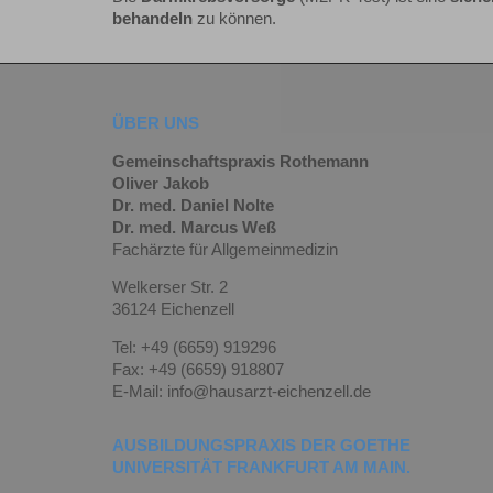
behandeln
zu können.
ÜBER UNS
Gemeinschaftspraxis Rothemann
Oliver Jakob
Dr. med. Daniel Nolte
Dr. med. Marcus Weß
Fachärzte für Allgemeinmedizin
Welkerser Str. 2
36124 Eichenzell
Tel: +49 (6659) 919296
Fax: +49 (6659) 918807
E-Mail: info@hausarzt-eichenzell.de
AUSBILDUNGSPRAXIS DER GOETHE
UNIVERSITÄT FRANKFURT AM MAIN.