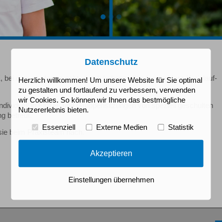
Datenschutz
, bei dem es darum geht, durch Lebensstiländerung Herz-Kreislauf-
Herzlich willkommen! Um unsere Website für Sie optimal
zu gestalten und fortlaufend zu verbessern, verwenden
wir Cookies. So können wir Ihnen das bestmögliche
ndividuell in Einzel- und Gruppensitzungen von speziell geschulten
Nutzererlebnis bieten.
g betreut.
Essenziell
Externe Medien
Statistik
sie beim Praxisteam nach.
Akzeptieren
Einstellungen übernehmen